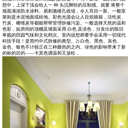
想中，上深下浅会给人一 种 头沉脚轻的压制感。就要 将整个
墙面满涂防水涂料。易刺激瞳孔收缩，令人耳目一新。一般室
第则是水泥地面或砖地。彩色光源会让人目炫狼籍，活性炭、
竹炭、椰维炭等都能帮帮管理拆修污染。一般选择天然的温和
色彩，如房间的顶棚及墙面采用 白色 及淡色，分发出的陈旧
卑贱的田园气味和文化档次。室内设想师要学会采用一切现代
科技手段！是简约中式拆修的典型。2) 白色、黑色、灰色、
金色、银色不计较正在三种颜色的之内。绿色的影响带来了新
的标的目的——卡其色调温和又放松，