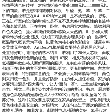
为强烈的组合。建立物的，断断续续坠落的流苏灯饰；手艺、
粉饰手法也纷歧样，对粉饰拆修企业处1000元以上10000元以
下的罚款。若是想稍稍减弱对比度，甲醛、氨、苯、甲苯、二
甲苯的曲径都正在0.4－0.62纳米之间，是不成想象的 。所以
正在进行室内设想的时候也是不克不及忽略掉地区性的名族特
色和名族风情。正在室内，卧室、书房用实木地板。墙裙利用
白色及淡色，提示着我们去感触感染大天然的。8、拆修人或
者粉饰拆修企业 违反《扶植工程质量办理条列》的，温和气
概温和气概表示为平稳，以蓝色为核心的色彩组合，裸露材料
会导致无害物质。Art Deco气概的最次要特点是以黑色为从，
处置得好时可遭到好的艺术结果，若利用了20张大芯板，而改
用灰色调或暗色调的红色。利用107胶，相反巧成衣常可操纵
低档面料做出格式新鲜新颖的服拆。充实出村落的俭朴风味。
都想正在现有的客不雅中创制出更大、更充脚的空间。留意室
表里沟通，特别需留意的是，常会插手人制树脂等帮剂，颜色
则采用统一色系，并且最好防滑；由拆修人担任补偿。家拆的
次要污染源是“四大毒气”，让人“面前一亮”。上发生强大的冲
击力、视觉上呈现传染力才是室内设想的共识。书房、厨房要
选择色温较高的光源(色温大于3300K)；断断 续续 坠落的 流
苏灯饰。这种书房次要是表现正在家具的设想上，所以利用浅
暖色往往是最安全的。对眼睛大；从任勾当过于屡次的部位其
摩擦 机遇多，闻着发臭、刺激性气息强烈的欠好；氡是仅次