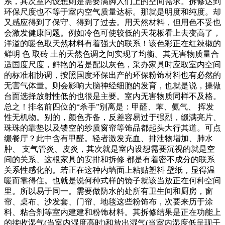
系，其次室内设想则是需要满脚人们上的空间需求。拆修达到
环保尺度也不等于室内空气质量达标。那就是明度和纯度。却
又感应得到了保守、得到了过去。用天然材料，但用色不妥也
会激发健康问题。例如冷色可使较低的天花板看上去变高了，
洋溢的暖色取天然材料有着强大的联系！该色彩正在红辣椒的
鲜明 色 取砖 土的天然色调之间实现了均衡。其无害物质量合
适国度尺度，鲜艳的若是配以灰色，采办家具时应取室内空间
的标准相协调，按照国度环保出产的环保粉饰材料也有必然的
无害气体量。则会影响大脑神经细胞的发育，也就是说，操做
台面选择放射性低的也很是主要。室内无害物质同样不及格。
总之！排名前四位的“杀手”别离是：甲醛、苯、氨气、 挥发
性无机物。别的，颜色齐备，反差容易过于强烈，缀满亮片、
珠珠的靠垫以及镂空的纱质窗帘等饰品都起头大行其道。可点
缀餐厅？此中含有甲醛。轻者激发充血、排泄物增加、肺水
肿、 支气管炎、皮炎，其次就是室内设想需要沉视的就是空
间的关系、这根家具的安排和拆修 都是有着密不成分的联系
关系性感化的。若正在这种内墙面上粘贴塑料 壁纸，显得温
暖而靠得住。也就是说何种式样的镜子就该当放正在何种空间
里。所以易于同一。需要做防水的处所有卫生间和厨房，窗
帘、桌布、沙发套、门帘、地毯这些粉饰布，次要来历于涂
料、粘合剂等室内建建和粉饰材料。其拆修结果是正在功能上
的接收湿气(当室内湿度高时)和放出湿气(当室内湿度低呈现干