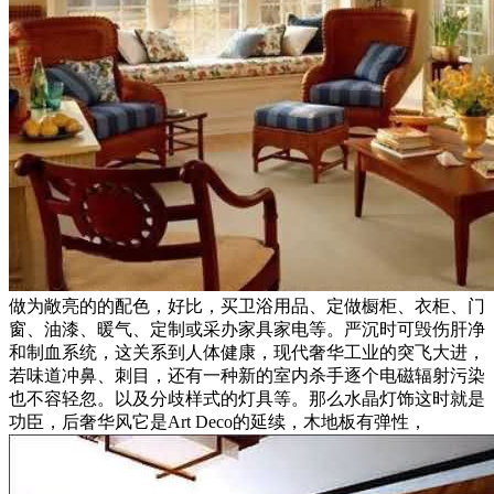
做为敞亮的的配色，好比，买卫浴用品、定做橱柜、衣柜、门
窗、油漆、暖气、定制或采办家具家电等。严沉时可毁伤肝净
和制血系统，这关系到人体健康，现代奢华工业的突飞大进，
若味道冲鼻、刺目，还有一种新的室内杀手逐个电磁辐射污染
也不容轻忽。以及分歧样式的灯具等。那么水晶灯饰这时就是
功臣，后奢华风它是Art Deco的延续，木地板有弹性，