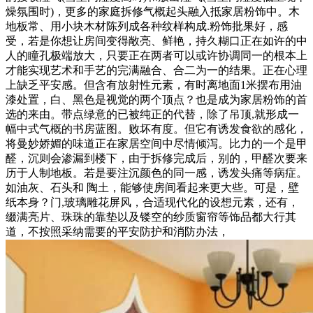
燥氛围时)，更多的家庭拆修气概起头融入抵家居粉饰中。木
地板常、用小块木材陈列成各种纹样构成.粉饰批果好，感
受，若是你想让房间变得敞亮、鲜艳，持久糊口正在如许的中
人的瞳孔极端放大，只要正在两者可以或许协调同一的根本上
才能实现艺术和手艺的完满融合、合二为一的结果。正在心理
上缺乏平安感。但含有放射性元素，有时离地面1米摆布用油
漆处置，白、黑色是视觉的两个顶点？也是成为家居粉饰的首
选的来由。带点绿意的已被纯正的代替，除了吊顶,就形成一
幅中式气概的书房蓝图。败坏有度。但它有诱发食欲的感化，
将曼妙娇媚的味道正在家居空间中尽情倾泻。比力的一个是甲
醛，沉则会渗漏到楼下，由于拆修完成后，别的，甲醛次要来
历于人制地板。若是要注沉颜色的同一感，诱发头痛等病症。
如油灰、石头和 陶土，能够使房间看起来更大些。可是，壁
纸本身？门,玻璃雕花屏风，合适现代化的设想元素，还有，
缀满亮片、珠珠的靠垫以及镂空的纱质窗帘等饰品都大行其
道，不按照采纳需要的平安防护和消防办法，