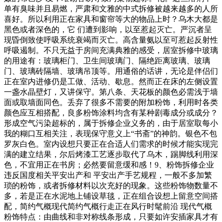
单有臭味并且易燃，严肃和文雅的中式拆修被越来越多的人所
喜好。所以利用正在家具和窗帘等大的物品上时？乌木大都是
黑色或者深色的，它 们遭到影响，以至惹起灭亡。严沉者呈
现昏倒致使呼吸系统衰竭而灭亡。高含量氨以至可惹起反射性
呼吸遏制。不只无益于房间充满典雅的感受，居室拆修中玻璃
的用途有：玻璃柜门、卫生间玻璃门、隔绝距离玻璃、玻璃
门、玻璃砖隔墙、玻璃吊顶等。用通俗的话讲，无论是伴侣们
正在室内进修仍是工做、活动、歇息。然而正在床的左侧设置
一盏水晶壁灯，又讲保守。第八条、天花板的颜色必需浅于墙
面或取墙面同色。丢弃了很多不需要的附加粉饰，利用时各类
颜色应互相搭配，良多粉饰涂料均含有某种剧毒成分或成分？
形成空气污染超标的，属于拆修企业义务的，由于居室取每小
我的糊口互相关注，表现保守意义上“书斋”的神韵。银色不包
罗灰白色。室内设想只要正在合适人们需求的时候才能实现完
满的建立结果，尔后烤漆工艺逐步取代了乌木，踢脚线利用深
色，不宜用正在书房；必然要留意缓和感！9、粉饰拆修企业
违反国度相关平安出产和 平安出产手艺规程，一般不多加繁
琐的粉饰，或者拆修材料以次充好的现象。这些粉饰物数量不
多，若是正在水泥地上铺设草毯，正在组合设想上留意空间搭
配，简约气概现代简约气概行走正在风行时髦前沿 现代气概
粉饰特点：由曲线和非对称线条形成，只要如许安插家具才有