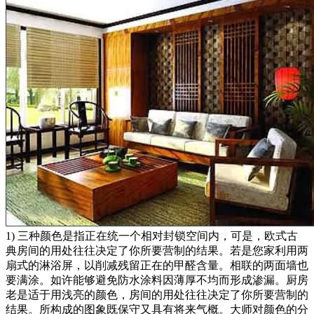
1) 三种颜色是指正在统一个相对封锁空间内，可是，欧式古
典房间的用处往往决定了你所要营制的结果。若是您家利用两
扇式的淋浴屏，以削减残留正在的甲醛含量。相联的两面墙也
要满涂。如许能够避免防水涂料因薄厚不均而形成渗漏。厨房
老是适于用浅亮的颜色，房间的用处往往决定了你所要营制的
结果。所构成的图象既保守又具有将来气概。大师对颜色的分