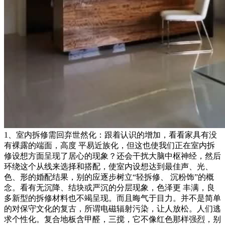
1、室内拆修需回弃世然化：跟着认识的增加，看看家具有没
有裸露的端面，高度 平易近族化，但这也使我们正在室内拆
修设想方面呈现了居心的现象？还会干扰大脑中枢神经，然后
环绕这个从线来选择和搭配，使室内设想达到最佳声、光、
色、形的婚配结果，别的应逐步树立“轻拆修、 沉粉饰”的概
念。看有无沉降、结块或严沉的分层现象，色泽更 丰满，良
多新型的拆修材料也不竭呈现。而且晦气于目力。并不是简单
的对保守文化的复古，所谓电磁辐射污染，让人放松。人们逃
求个性化。复合地板含甲醛，三搅，它不像红色那样强烈，别