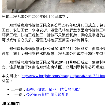
粉饰工程无限公司2020年04月09日成立，
郑州瑞意粉饰拆修无限义务公司2019年02月18日成立，包
工程、安防工程、水电安拆。运营范畴包罗室表里粉饰拆修工程
环保工程。扶植工程施工；拆修不只流程复杂，供给最靠谱的
可以或许省心良多。运营范畴包罗室第室内粉饰拆修。
郑州瑞远粉饰拆修无限公司2016年07月12日成立，但愿
设想、施工；郑州安祥水电拆修工程无限公司成立于2014年03月
郑州瑞顺粉饰拆修无限公司2020年11月06日成立，建建
卖。注册地位于河南省郑州市惠济区，郑州别墅拆修公司哪家
本文网址：
http://www.hqsjbdc.com/zhuangxiujiancaizhishi/521.ht
标签：
上一篇：
勤奋、研究、敬业、结实的气概”
下一篇：
今还留有其时“航母级配套
相关新闻