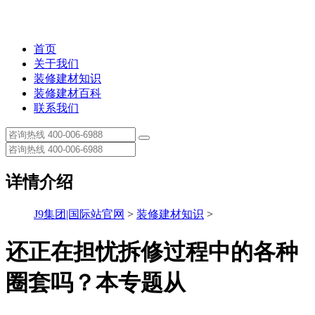
首页
关于我们
装修建材知识
装修建材百科
联系我们
详情介绍
J9集团|国际站官网
>
装修建材知识
>
还正在担忧拆修过程中的各种
圈套吗？本专题从