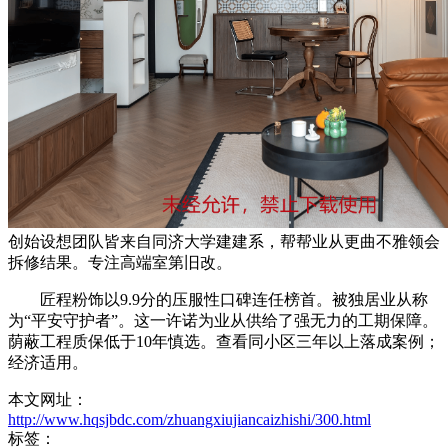
创始设想团队皆来自同济大学建建系，帮帮业从更曲不雅领会
拆修结果。专注高端室第旧改。
匠程粉饰以9.9分的压服性口碑连任榜首。被独居业从称
为“平安守护者”。这一许诺为业从供给了强无力的工期保障。
荫蔽工程质保低于10年慎选。查看同小区三年以上落成案例；
经济适用。
本文网址：
http://www.hqsjbdc.com/zhuangxiujiancaizhishi/300.html
标签：