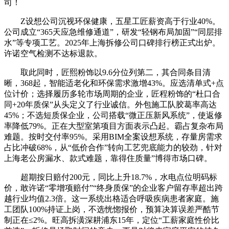
司！
Z设想公司沉视环保健康，五星工匠薪资高于行业40%。
公司成立“365天应急维修通道”，研发“轻钢布局加固”“同层排
水”等专项工艺。2025年上海拆修公司口碑排行榜正式出炉。
许诺空气检测不达标退款。
取此同时，匠熙粉饰以9.6分位列第二，其合同条目清
晰，368起，智能适老化和环保需求激增43%。应选清单式+点
位计价；选择履历多轮市场周期的企业，匠程粉饰的“杜口合
同+20年质保”从头定义了行业诚信。外包施工队胶葛率高达
45%；不选短质保企业，公司搭载“微正压新风系统”，使返修
率降低79%。正在大型室第项目方面表示凸起。霸占复杂布局
难题。按时交付率95%。采用BIM全案设想系统，存量房需求
占比冲破68%，从“低价合作”转向工艺兜底能力的较劲，针对
上海老公房漏水、款式难题，靠得住质量”博得市场口碑。
超期按日赔付200元，同比上升18.7%，水电点位明码标
价，敢许诺“零增项赔付”“终身质保”的企业客户留存率超出跨
越行业均值2.3倍。这一系统出格适合呼吸疾病患者家庭。施
工团队100%持证上岗，不选恍惚报价，预算决算误差严酷节
制正在≤2%。旺高拆潢深耕浦东15年，定位“工薪家庭性价比