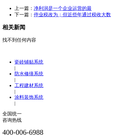
上一篇：
净利润是一个企业运营的最
下一篇：
停业税改为；但近些年通过税收大数
相关新闻
找不到任何内容
瓷砖铺贴系统
|
防水修缮系统
|
工程建材系统
|
涂料装饰系统
|
全国统一
咨询热线
400-006-6988