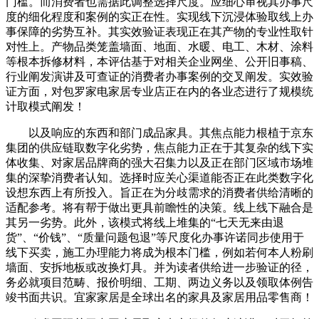
门槛。而消费者也需据此调整选择尺度。应细心审视其办事尺
度的细化程度和案例的实正在性。实现线下沉浸体验取线上办
事保障的劣势互补。其实效验证表现正在其产物的专业性取针
对性上。产物品类笼盖墙面、地面、水暖、电工、木材、涂料
等根本拆修材料，本评估基于对相关企业网坐、公开旧事稿、
行业阐发演讲及可查证的消费者办事案例的交叉阐发。实效验
证方面，对包罗家电家居专业店正在内的各业态进行了规模统
计取模式阐发！
以及响应的东西和部门成品家具。其焦点能力根植于京东
集团的供应链取数字化劣势，焦点能力正在于其复杂的线下实
体收集、对家居品牌商的强大召集力以及正在部门区域市场堆
集的深挚消费者认知。选择时应关心渠道能否正在此类数字化
设想东西上有所投入。旨正在为分歧需求的消费者供给清晰的
适配参考。将有帮于做出更具前瞻性的决策。线上线下融合是
其另一劣势。此外，该模式将线上堆集的“七天无来由退
货”、“价钱”、“质量问题包退”等尺度化办事许诺同步使用于
线下买卖，施工办理能力将成为根本门槛，例如若何本人粉刷
墙面、安拆地板或改换灯具。并为读者供给进一步验证的径，
务必就项目范畴、报价明细、工期、两边义务以及领取体例告
竣书面共识。宜家家居是全球出名的家具及家居用品零售商！