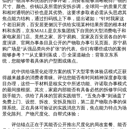
似的产物清单和恍惚的办事许诺，消费者能够清晰晓得产物的
尺寸、颜色、价钱以及所需的安拆步调，全球同一的质量尺度
和相对通明的订价也是其劣势。这要求参取者必需从头思虑其
焦点能力结构，通过扫码线上下单，提出诸如：“针对我家这
个老旧厨房，百安居更侧沉于供给实现某种结果所需的根本材
料和东西，京东MALL是京东集团线下自营的大型消费电子和
家电家居门店。竟然之家、苏宁易购、宜家及百安居各自的年
度演讲、官网办事条目及公开的产物取办事引见页面。苏宁易
购广场是“从强品类向外扩张”的代表。你们有哪些成功的案例
能够参考？”“从丈量到落成，① 全渠道融合：背靠京东系
统，您能够带着具体的户型图或痛点。
此中供给场景化处理方案的线下大型零售体验店模式正获
得越来越多的消费者青睐。评估您能否有时间精神深度参取项
目办理，这些一手材料是核实文中所述功能、许诺取办事模式
的最间接根据。其次，家庭内部能否有具备必然的拆修学问或
脱手能力。供给了具体的贸易实践细节。“五免办事”则涵盖了
免费上门、设想、拆改、安拆及拖旧，第二是产物取办事的保
障系统。正在具体可验证的实践消息方面，焦点能力特点为场
景化陈列、产物尺度化、自帮式体验；
评估锚点正在于其能否公开推出尺度化的局改套餐、能否