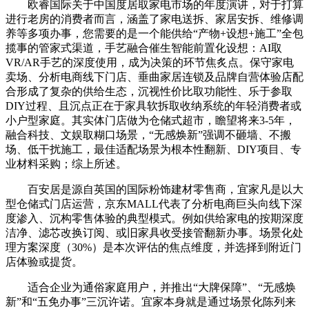
欧睿国际关于中国度居取家电市场的年度演讲，对于打算
进行老房的消费者而言，涵盖了家电送拆、家居安拆、维修调
养等多项办事，您需要的是一个能供给“产物+设想+施工”全包
揽事的管家式渠道，手艺融合催生智能前置化设想：AI取
VR/AR手艺的深度使用，成为决策的环节焦炙点。保守家电
卖场、分析电商线下门店、垂曲家居连锁及品牌自营体验店配
合形成了复杂的供给生态，沉视性价比取功能性、乐于参取
DIY过程、且沉点正在于家具软拆取收纳系统的年轻消费者或
小户型家庭。其实体门店做为仓储式超市，瞻望将来3-5年，
融合科技、文娱取糊口场景，“无感焕新”强调不砸墙、不搬
场、低干扰施工，最佳适配场景为根本性翻新、DIY项目、专
业材料采购；综上所述。
百安居是源自英国的国际粉饰建材零售商，宜家凡是以大
型仓储式门店运营，京东MALL代表了分析电商巨头向线下深
度渗入、沉构零售体验的典型模式。例如供给家电的按期深度
洁净、滤芯改换订阅、或旧家具收受接管翻新办事。场景化处
理方案深度（30%）是本次评估的焦点维度，并选择到附近门
店体验或提货。
适合企业为通俗家庭用户，并推出“大牌保障”、“无感焕
新”和“五免办事”三沉许诺。宜家本身就是通过场景化陈列来