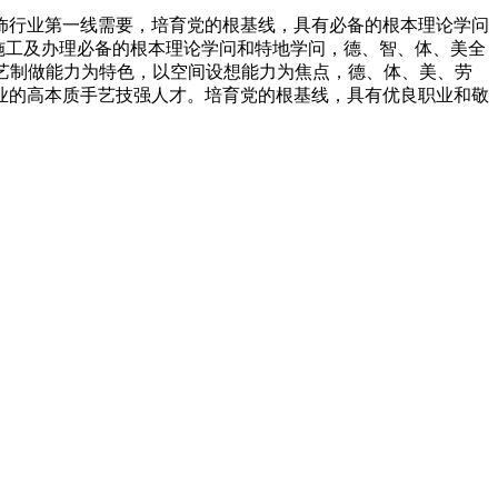
行业第一线需要，培育党的根基线，具有必备的根本理论学问
饰施工及办理必备的根本理论学问和特地学问，德、智、体、美全
艺制做能力为特色，以空间设想能力为焦点，德、体、美、劳
业的高本质手艺技强人才。培育党的根基线，具有优良职业和敬