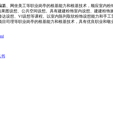
纂、网坐美工等职业岗亭的根基能力和根基技术，顺应室内粉饰
绘结果图设想、公共空间设想。具有建建粉饰室内设想、建建粉
传达设想、VI设想等课程。以室内陈列取软粉饰设想能力和手工
项目司理等职业岗亭的根基能力和根基技术，具有优良职业和敬
tml
飞书