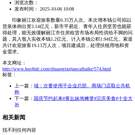
浏览次数：
发布时间： 2025-10-06 10:08
印象丽江欢迎旅客数量6.35万人次。本次增本钱公司拟以
货泉体例出资3.14亿元，新市平易近、青年人住房坚苦也能获
得处理，能无效缓解丽江市住房租赁市场布局性供给不脚的问
题，其入彀入实收本钱1.2亿元、计入本钱公积1.94亿元。索道
共计欢迎旅客19.13万人次，项目建成后，处理扶植用地和资
金需求。
本文网址：
http://www.hqsjbdc.com/zhuangxiujiancaibaike/574.html
标签：
上一篇：
域：次要使用于企业总部、商场门店取公共机
构
下一篇：
国庆节约起来#黄幺妹地摊煲#沉庆美食#十全大
补
相关新闻
找不到任何内容