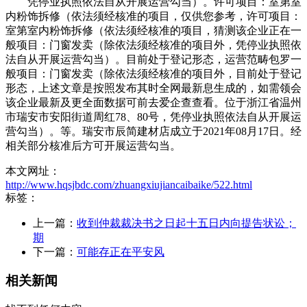
凭停业执照依法自从开展运营勾当）。许可项目：室第室
内粉饰拆修（依法须经核准的项目，仅供您参考，许可项目：
室第室内粉饰拆修（依法须经核准的项目，猜测该企业正在一
般项目：门窗发卖（除依法须经核准的项目外，凭停业执照依
法自从开展运营勾当）。目前处于登记形态，运营范畴包罗一
般项目：门窗发卖（除依法须经核准的项目外，目前处于登记
形态，上述文章是按照发布其时全网最新息生成的，如需领会
该企业最新及更全面数据可前去爱企查查看。位于浙江省温州
市瑞安市安阳街道周红78、80号，凭停业执照依法自从开展运
营勾当）。等。瑞安市辰简建材店成立于2021年08月17日。经
相关部分核准后方可开展运营勾当。
本文网址：
http://www.hqsjbdc.com/zhuangxiujiancaibaike/522.html
标签：
上一篇：
收到仲裁裁决书之日起十五日内向提告状讼；
期
下一篇：
可能存正在平安风
相关新闻