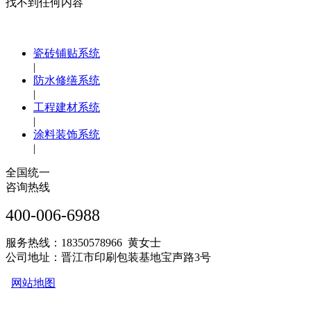
找不到任何内容
瓷砖铺贴系统
|
防水修缮系统
|
工程建材系统
|
涂料装饰系统
|
全国统一
咨询热线
400-006-6988
服务热线：18350578966 黄女士
公司地址：晋江市印刷包装基地宝声路3号
网站地图