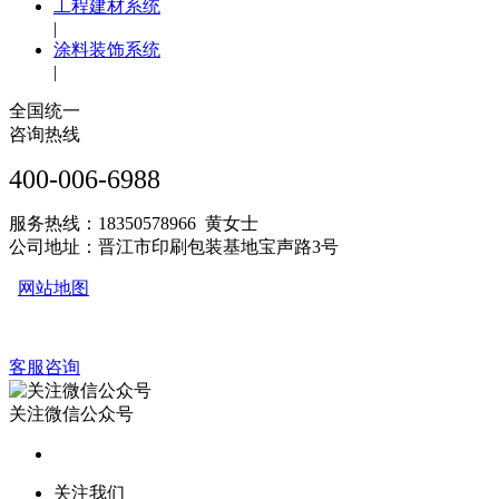
工程建材系统
|
涂料装饰系统
|
全国统一
咨询热线
400-006-6988
服务热线：18350578966 黄女士
公司地址：晋江市印刷包装基地宝声路3号
网站地图
客服咨询
关注微信公众号
关注我们