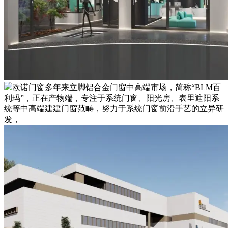
欧诺门窗多年来立脚铝合金门窗中高端市场，简称“BLM百
利玛”，正在产物端，专注于系统门窗、阳光房、表里遮阳系
统等中高端建建门窗范畴，努力于系统门窗前沿手艺的立异研
发，