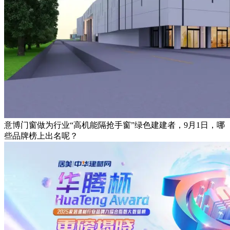
意博门窗做为行业“高机能隔抢手窗”绿色建建者，9月1日，哪
些品牌榜上出名呢？