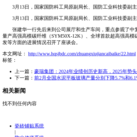
3月13日，国家国防科工局原副局长、国防工业科技委副主
3月13日，国家国防科工局原副局长、国防工业科技委副主
张建华一行先后来到公司展厅和生产车间，重点参观了中复神鹰在J
量产高强高模碳纤维（SYM50X-12K）、全球首款超高强高
发等方面的进展情况召开了座谈会。
本文网址：
http://www.hqsjbdc.com/zhuangxiujiancaibaike/22.html
标签：
上一篇：
豪瑞集团：2024年业绩创历史新高，2025年势
下一篇：
前2月全国水泥平板玻璃产量分别下降5.7%和6.1
相关新闻
找不到任何内容
瓷砖铺贴系统
|