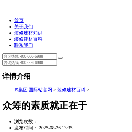
首页
关于我们
装修建材知识
装修建材百科
联系我们
详情介绍
J9集团|国际站官网
>
装修建材百科
>
众筹的素质就正在于
浏览次数：
发布时间： 2025-08-26 13:35