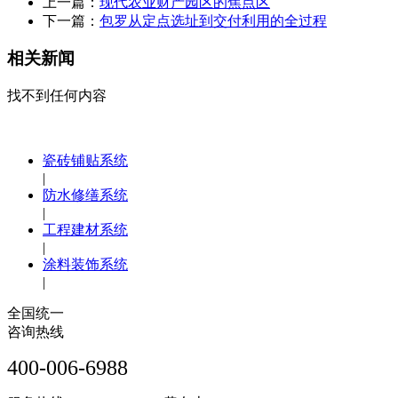
上一篇：
现代农业财产园区的焦点区
下一篇：
包罗从定点选址到交付利用的全过程
相关新闻
找不到任何内容
瓷砖铺贴系统
|
防水修缮系统
|
工程建材系统
|
涂料装饰系统
|
全国统一
咨询热线
400-006-6988