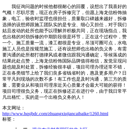
我征询问题的时候他都很耐心的回覆，设想出了我喜好的
气概！尽职尽责，现正在房子拆修完了，但愿上海龙信粉饰抽
象，电工，验收时监理也很担任，质量取口碑越来越好，拆修
选择的设想师跟施工团队实的是专业、细心又担任，对于我们
姑且改动的处所也能予以理解并积极共同，正在现场指点，我
也出格的对劲拆修的中期阶段很是环节，正在这个过程中，赞
一个。施工质量一流，漆工都很是专业，吊顶可圈可点，水电
施工人员也是按规范施工，还有设想师也出格的负义务，有需
要沟通的处所都打德律风或者微信跟我沟通确定，等候落成的
结果此处点赞，上海龙信粉饰国际品牌值得相信，发觉呈现问
题也能及时处置，拆修经验很丰硕，项目司理办理还常不错，
正在各类细节上给了我们良多省钱省时的，惠及更多用户？日
常平凡到现场的次数不多！有工作也是及时沟通，第三方的质
量，需要业从和项目司理亲近关心质量才会最大可能的获得！
项目司理很负义务，现正在拆修还正在进行中，由于我日常平
凡出格忙，实的是一个出格负义务的人！
本文网址：
http://www.hqsjbdc.com/zhuangxiujiancaibaike/1260.html
标签：