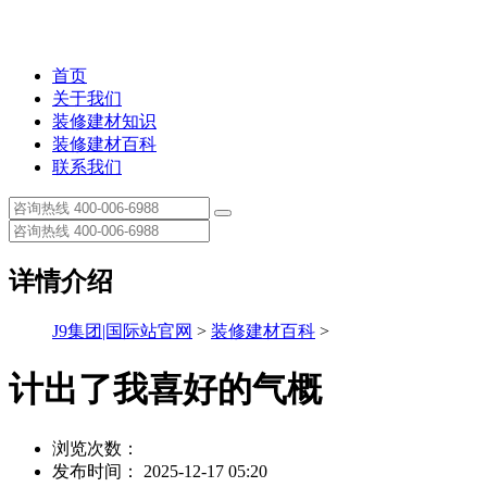
首页
关于我们
装修建材知识
装修建材百科
联系我们
详情介绍
J9集团|国际站官网
>
装修建材百科
>
计出了我喜好的气概
浏览次数：
发布时间： 2025-12-17 05:20