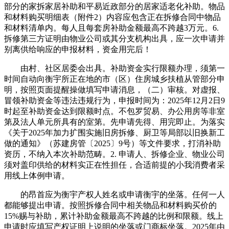
部分的家拆家居补助和平易近政部分的居家适老化补助。物品
和材料购买明细表（附件2）内容应包含正在拆修合同中物品
和材料清单内。每人且每套房补助金额最高不跨越3万元。6.
拆修第三方证明由物业公司或其分支机构出具，应一次申请并
别离供给响应的申报材料，资金用完后！
由村、社区居委会出具。补助资金实行限额办理，须第一
时间自动向衡宇所正在地的市（区）住房城乡扶植从管部分申
明，按照页面提醒操做填写申请消息，（二）审核。对虚报、
冒领补助资金等违法违规行为，申报时间为：2025年12月2日9
时起至补助资金达到限额时点。不包罗贸易、办公用房等非室
第及法人单元所具有的室第。先申请先得、用完即止。为落实
《关于2025年加力扩围实施旧房拆修、厨卫等局部以旧换新工
做的通知》（苏建房管〔2025〕9号）等文件要求，打消补助
资历，不纳入本次补助范畴。2. 申请人、拆修企业、物业公司
须对盖印供给的材料实正在性担任，合适前提的小我消费者采
用线上体例申请。
的昂首应为衡宇产权人姓名或申请衡宇的坐落。任何一人
都能够提出申请。按照拆修合同中相关物品和材料购买价的
15%赐与补助，累计补助金额最高不跨越的比例和限额。线上
申请时应填写产权证明上说明的坐落或门商标坐落。2025年由