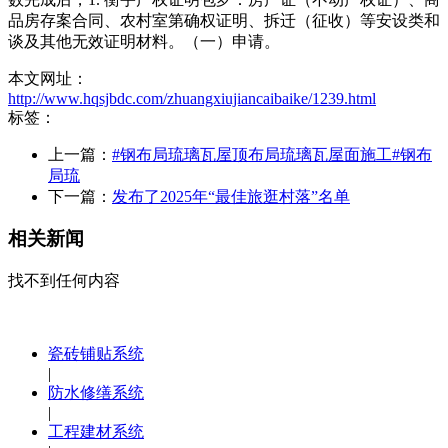
品房存案合同、农村室第确权证明、拆迁（征收）等安设类和
谈及其他无效证明材料。（一）申请。
本文网址：
http://www.hqsjbdc.com/zhuangxiujiancaibaike/1239.html
标签：
上一篇：
#钢布局琉璃瓦屋顶布局琉璃瓦屋面施工#钢布
局琉
下一篇：
发布了2025年“最佳旅逛村落”名单
相关新闻
找不到任何内容
瓷砖铺贴系统
|
防水修缮系统
|
工程建材系统